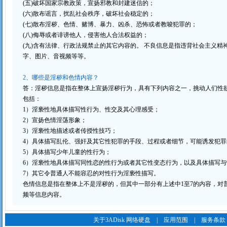
(五)破坏国家宗教政策，宣扬邪教和封建迷信的；
(六)散布谣言，扰乱社会秩序，破坏社会稳定的；
(七)散布淫秽、色情、赌博、暴力、凶杀、恐怖或者教唆犯罪的；
(八)侮辱或者诽谤他人，侵害他人合法权益的；
(九)含有法律、行政法规禁止的其它内容的。 不良信息是指违背社会主义
字、图片、音视频等等。
2、哪些是淫秽和色情内容？
答：淫秽信息是指在整体上宣扬淫秽行为，具有下列内容之一，挑动人们性
包括：
1）淫亵性地具体描写性行为、性交及其心理感受；
2）宣扬色情淫荡形象；
3）淫亵性地描述或者传授性技巧；
4）具体描写乱伦、强奸及其它性犯罪的手段、过程或者细节，可能诱发犯罪
5）具体描写少年儿童的性行为；
6）淫亵性地具体描写同性恋的性行为或者其它性变态行为，以及具体描写
7）其它令普通人不能容忍的对性行为淫亵性描写。
色情信息是指在整体上不是淫秽的，但其中一部分有上述中1至7的内容，
频等信息内容。
关于3ADisk 网络硬盘
|
应用范围
|
服务条款