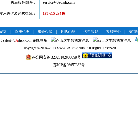
售后服务邮件：
service@3adisk.com
技术咨询及购买热线：
180 615 23416
络硬盘
|
应用范围
|
服务条款
|
其他产品
|
代理加盟
|
客服中心
|
友情
：
sales@3
A
disk.com
在线联系：
Copyright
©
2004-2025 www.3ADisk.com. All Rights Reserved.
苏公网安备 32028102000099号
苏ICP备06057363号