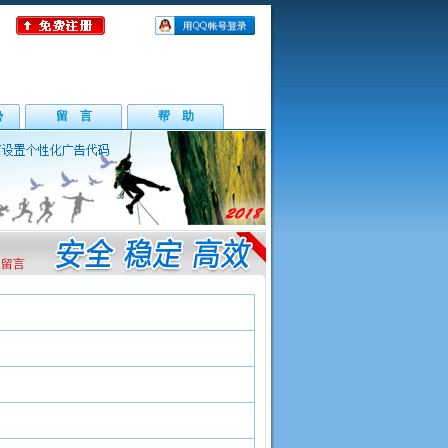
势
留 言
帮 助
们留言