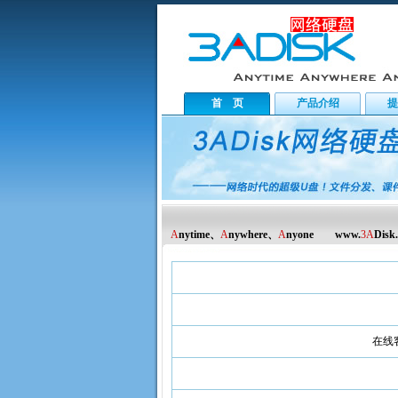
首 页
产品介绍
提
A
nytime、
A
nywhere、
A
nyone www.
3A
Dis
在线