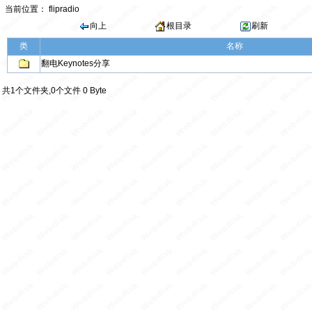
当前位置：
flipradio
向上
根目录
刷新
类
名称
翻电Keynotes分享
共1个文件夹,0个文件 0 Byte