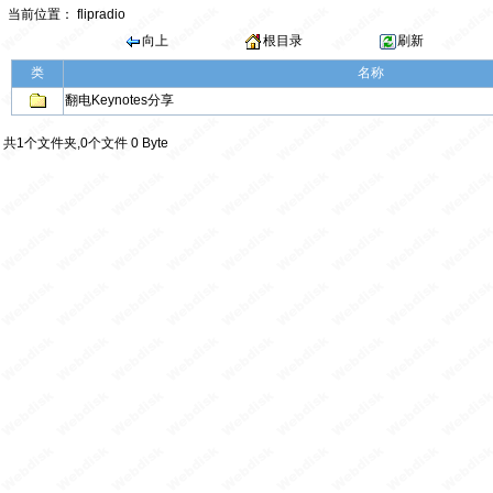
当前位置：
flipradio
向上
根目录
刷新
类
名称
翻电Keynotes分享
共1个文件夹,0个文件 0 Byte