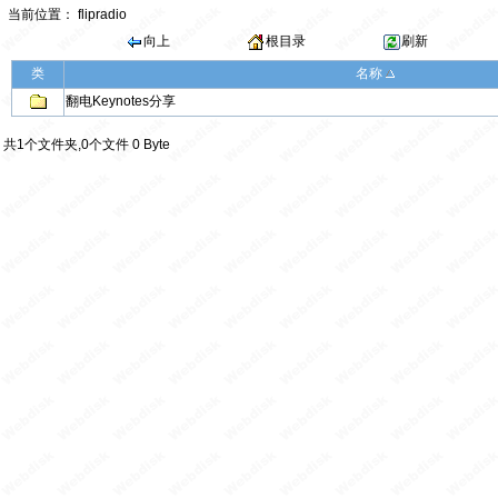
当前位置：
flipradio
向上
根目录
刷新
类
名称
翻电Keynotes分享
共1个文件夹,0个文件 0 Byte