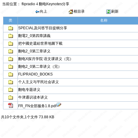
当前位置：
flipradio
4
翻电Keynotes分享
向上
根目录
刷新
类
名称
SPECIAL及问答节目提纲分享
翻電2_0第四章講義
把中國史還給世界地圖下載
翻电2_0第三章讲义
翻电X探月学院 语文课讲义（完）
翻电2_0第二章讲义（完）
FLIPRADIO_BOOKS
个人主义与平民社会讲义
翻电专题讲义
牛津通识读本讲义
FR_FN全部服务1.8.pdf
共10个文件夹,1个文件 73.88 KB