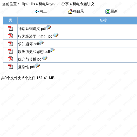
当前位置：
flipradio
4
翻电Keynotes分享
4
翻电专题讲义
向上
根目录
刷新
类
名称
神话系列讲义.pdf
行为经济学（全）.pdf
求知崩坏.pdf
欧洲历史和思想.pdf
媒介与传播.pdf
复杂性.pdf
共0个文件夹,6个文件 151.41 MB