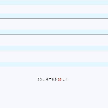
9
3
...
6
7
8
9
10
...
4
: